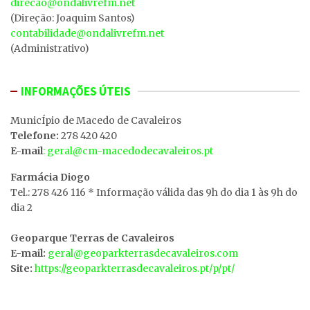
direcao@ondalivrefm.net
(Direção: Joaquim Santos)
contabilidade@ondalivrefm.net
(Administrativo)
INFORMAÇÕES ÚTEIS
MunicÍpio de Macedo de Cavaleiros
Telefone:
278 420 420
E-mail
: geral@cm-macedodecavaleiros.pt
Farmácia Diogo
Tel.: 278 426 116 * Informação válida das 9h do dia 1 às 9h do
dia 2
Geoparque Terras de Cavaleiros
E-mail:
geral@geoparkterrasdecavaleiros.com
Site:
https://geoparkterrasdecavaleiros.pt/p/pt/