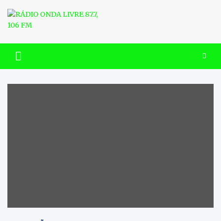
Skip
to
content
RÁDIO ONDA LIVRE 87.7, 106
FM