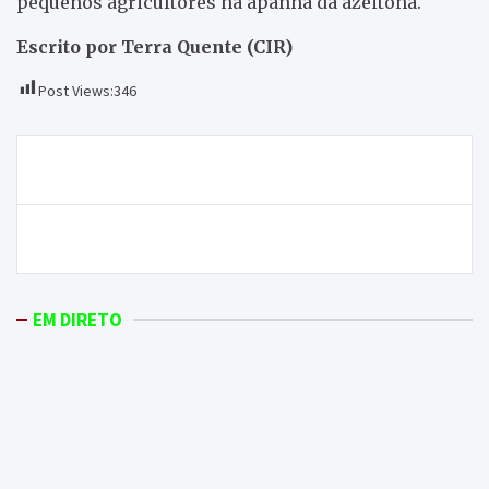
pequenos agricultores na apanha da azeitona.
Escrito por Terra Quente (CIR)
Post Views:
346
Navegação
Carro sem condutor ceifa vida em Mogadouro
de
artigos
GDM deixa 3 pontos nas Aves
EM DIRETO