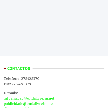
CONTACTOS
Telefone:
278428370
Fax:
278 428 379
E-mails:
informacao@ondalivrefm.net
publicidade@ondalivrefm.net