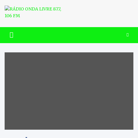
Skip
to
content
RÁDIO ONDA LIVRE 87.7, 106
FM