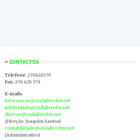
CONTACTOS
Telefone:
278428370
Fax:
278 428 379
E-mails:
informacao@ondalivrefm.net
publicidade@ondalivrefm.net
direcao@ondalivrefm.net
(Direção: Joaquim Santos)
contabilidade@ondalivrefm.net
(Administrativo)