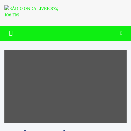
Skip
to
content
RÁDIO ONDA LIVRE 87.7, 106
FM