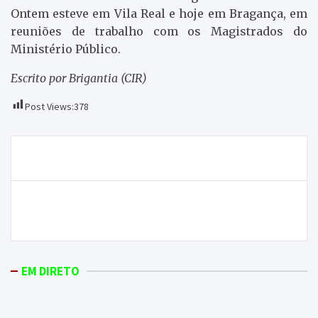
Ontem esteve em Vila Real e hoje em Bragança, em
reuniões de trabalho com os Magistrados do
Ministério Público.
Escrito por Brigantia (CIR)
Post Views:
378
Navegação
Bragança sem Rui Gil procura nova história de jogo
de
artigos
SC Mirandela quer primeira vitória da época frente
ao Vilaverdense
EM DIRETO