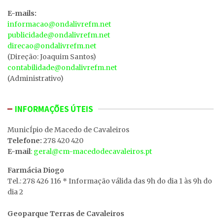
E-mails:
informacao@ondalivrefm.net
publicidade@ondalivrefm.net
direcao@ondalivrefm.net
(Direção: Joaquim Santos)
contabilidade@ondalivrefm.net
(Administrativo)
INFORMAÇÕES ÚTEIS
MunicÍpio de Macedo de Cavaleiros
Telefone:
278 420 420
E-mail
: geral@cm-macedodecavaleiros.pt
Farmácia Diogo
Tel.: 278 426 116 * Informação válida das 9h do dia 1 às 9h do
dia 2
Geoparque Terras de Cavaleiros