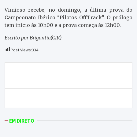
Vimioso recebe, no domingo, a última prova do
Campeonato Ibérico “Pilotos OffTrack”. O prólogo
tem início às 10h00 e a prova começa às 12h00.
Escrito por Brigantia(CIR)
Post Views:
334
Navegação
SC Mirandela quer primeira vitória da época frente
de
ao Vilaverdense
artigos
Ajudar o João
EM DIRETO