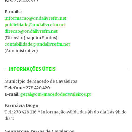
Fax:
278 428 379
E-mails:
informacao@ondalivrefm.net
publicidade@ondalivrefm.net
direcao@ondalivrefm.net
(Direção: Joaquim Santos)
contabilidade@ondalivrefm.net
(Administrativo)
INFORMAÇÕES ÚTEIS
MunicÍpio de Macedo de Cavaleiros
Telefone:
278 420 420
E-mail
: geral@cm-macedodecavaleiros.pt
Farmácia Diogo
Tel.: 278 426 116 * Informação válida das 9h do dia 1 às 9h do
dia 2
Geoparque Terras de Cavaleiros