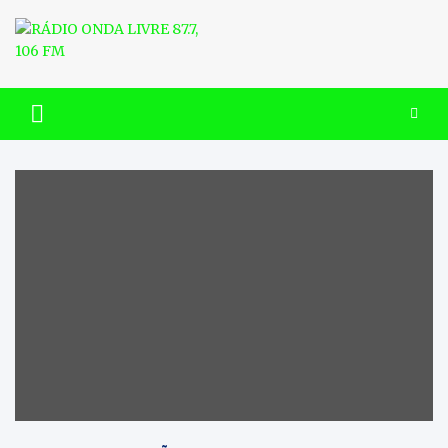
Skip
to
content
RÁDIO ONDA LIVRE 87.7, 106
FM