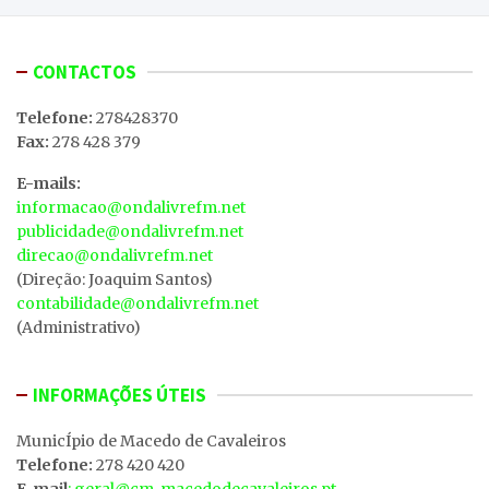
CONTACTOS
Telefone:
278428370
Fax:
278 428 379
E-mails:
informacao@ondalivrefm.net
publicidade@ondalivrefm.net
direcao@ondalivrefm.net
(Direção: Joaquim Santos)
contabilidade@ondalivrefm.net
(Administrativo)
INFORMAÇÕES ÚTEIS
MunicÍpio de Macedo de Cavaleiros
Telefone:
278 420 420
E-mail
: geral@cm-macedodecavaleiros.pt