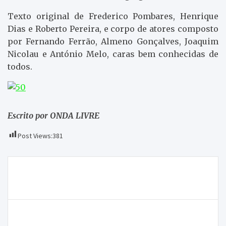
Texto original de Frederico Pombares, Henrique
Dias e Roberto Pereira, e corpo de atores composto
por Fernando Ferrão, Almeno Gonçalves, Joaquim
Nicolau e António Melo, caras bem conhecidas de
todos.
Escrito por ONDA LIVRE
Post Views:
381
Navegação
Associação Académica de Bragança sem medo da
de
crise
artigos
“Fim-de-semana com Ciência” para iniciar período