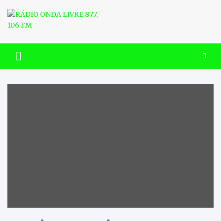
Skip
to
content
RÁDIO ONDA LIVRE 87.7, 106
FM