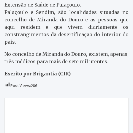
Extensão de Saúde de Palaçoulo.
Palaçoulo e Sendim, são localidades situadas no
concelho de Miranda do Douro e as pessoas que
aqui residem e que vivem diariamente os
constrangimentos da desertificação do interior do
país.
No concelho de Miranda do Douro, existem, apenas,
três médicos para mais de sete mil utentes.
Escrito por Brigantia (CIR)
Post Views:
286
Navegação
Em 24 horas dois homens perderam a vida de
de
acidente de trator
artigos
Carrinha desgovernada mata mulher e deixa outra