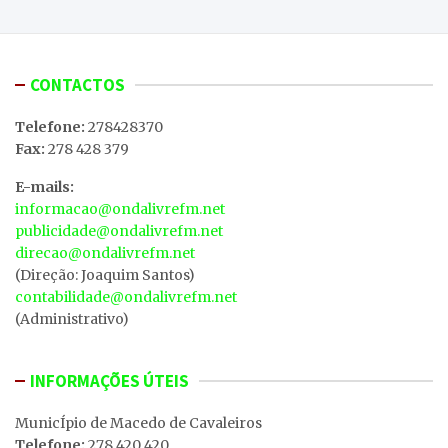
CONTACTOS
Telefone:
278428370
Fax:
278 428 379
E-mails:
informacao@ondalivrefm.net
publicidade@ondalivrefm.net
direcao@ondalivrefm.net
(Direção: Joaquim Santos)
contabilidade@ondalivrefm.net
(Administrativo)
INFORMAÇÕES ÚTEIS
MunicÍpio de Macedo de Cavaleiros
Telefone:
278 420 420