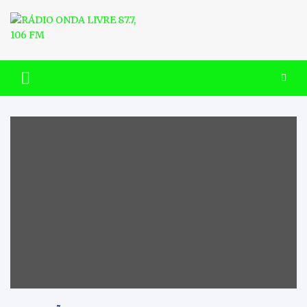
Skip
to
content
RÁDIO ONDA LIVRE 87.7, 106
FM