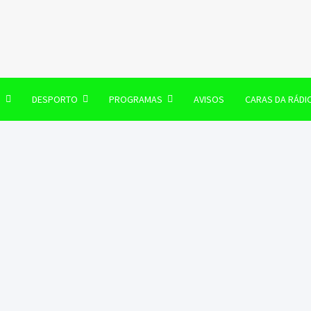
106 FM
O
DESPORTO
PROGRAMAS
AVISOS
CARAS DA RÁDI