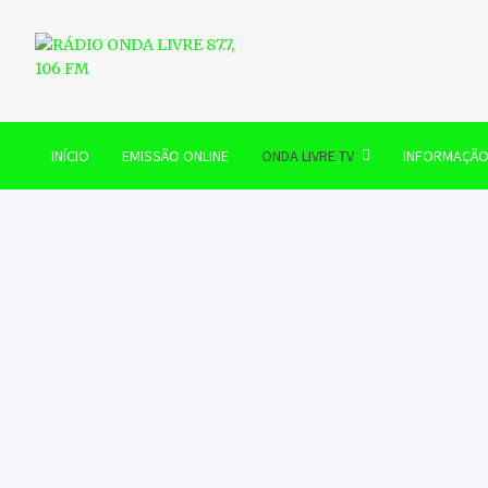
Skip
to
content
RÁDIO ONDA LIVRE 87.7, 
INÍCIO
EMISSÃO ONLINE
ONDA LIVRE TV
INFORMAÇÃ