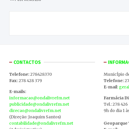
Navegação
O “Reino Maravilhoso” na vanguarda do turismo
de
artigos
CONTACTOS
INFORMA
Telefone:
278428370
MunicÍpio d
Fax:
278 428 379
Telefone:
27
E-mail
: ger
E-mails:
informacao@ondalivrefm.net
Farmácia D
publicidade@ondalivrefm.net
Tel.: 278 426
direcao@ondalivrefm.net
9h do dia 1 à
(Direção: Joaquim Santos)
contabilidade@ondalivrefm.net
Geoparque T