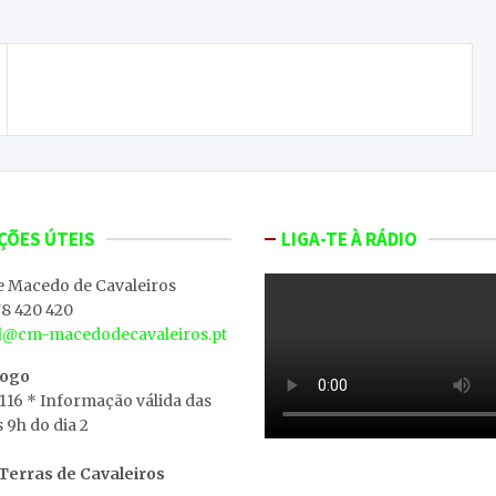
Macedo Mexe mudou férias de Páscoa
ÇÕES ÚTEIS
LIGA-TE À RÁDIO
e Macedo de Cavaleiros
8 420 420
al@cm-macedodecavaleiros.pt
iogo
 116 * Informação válida das
s 9h do dia 2
erras de Cavaleiros