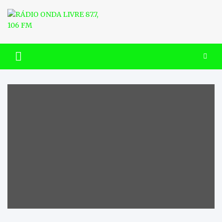
Skip
to
content
RÁDIO ONDA LIVRE 87.7, 106
FM