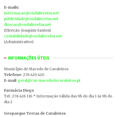
E-mails:
informacao@ondalivrefm.net
publicidade@ondalivrefm.net
direcao@ondalivrefm.net
(Direção: Joaquim Santos)
contabilidade@ondalivrefm.net
(Administrativo)
INFORMAÇÕES ÚTEIS
MunicÍpio de Macedo de Cavaleiros
Telefone:
278 420 420
E-mail
: geral@cm-macedodecavaleiros.pt
Farmácia Diogo
Tel.: 278 426 116 * Informação válida das 9h do dia 1 às 9h do
dia 2
Geoparque Terras de Cavaleiros