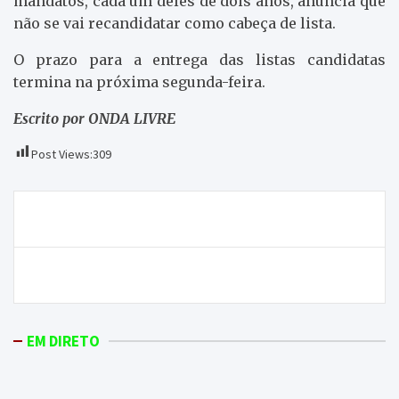
mandatos, cada um deles de dois anos, anuncia que
não se vai recandidatar como cabeça de lista.
O prazo para a entrega das listas candidatas
termina na próxima segunda-feira.
Escrito por ONDA LIVRE
Post Views:
309
Navegação
Laboratório de Agro-pecuária deveria reabrir
de
artigos
Triangular de futsal traz dragão a Macedo
EM DIRETO