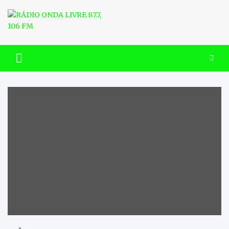
Skip
to
content
RÁDIO ONDA LIVRE 87.7, 106
FM