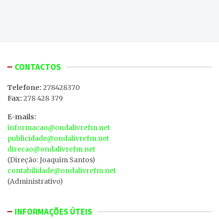
CONTACTOS
Telefone:
278428370
Fax:
278 428 379
E-mails:
informacao@ondalivrefm.net
publicidade@ondalivrefm.net
direcao@ondalivrefm.net
(Direção: Joaquim Santos)
contabilidade@ondalivrefm.net
(Administrativo)
INFORMAÇÕES ÚTEIS