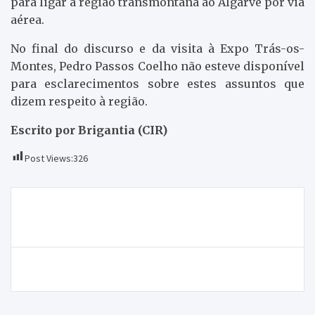
para ligar a região transmontana ao Algarve por via
aérea.
No final do discurso e da visita à Expo Trás-os-
Montes, Pedro Passos Coelho não esteve disponível
para esclarecimentos sobre estes assuntos que
dizem respeito à região.
Escrito por Brigantia (CIR)
Post Views:
326
Navegação
Dia Mundial da Criança com teatro… cantado na
de
selva
artigos
Mulher de Salselas vítima de acidente de trator