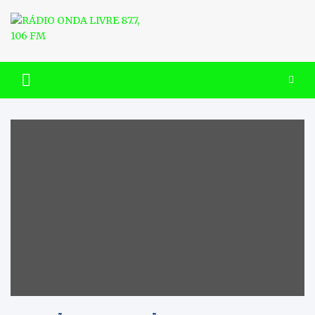
Skip
to
content
RÁDIO ONDA LIVRE 87.7, 106
FM