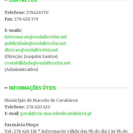
Telefone:
278428370
Fax:
278 428 379
E-mails:
informacao@ondalivrefm.net
publicidade@ondalivrefm.net
direcao@ondalivrefm.net
(Direção: Joaquim Santos)
contabilidade@ondalivrefm.net
(Administrativo)
INFORMAÇÕES ÚTEIS
MunicÍpio de Macedo de Cavaleiros
Telefone:
278 420 420
E-mail
: geral@cm-macedodecavaleiros.pt
Farmácia Diogo
Tel.: 278 426 116 * Informação válida das 9h do dia 1 às 9h do