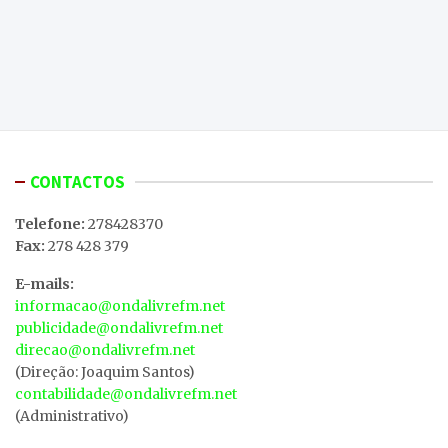
CONTACTOS
Telefone:
278428370
Fax:
278 428 379
E-mails:
informacao@ondalivrefm.net
publicidade@ondalivrefm.net
direcao@ondalivrefm.net
(Direção: Joaquim Santos)
contabilidade@ondalivrefm.net
(Administrativo)