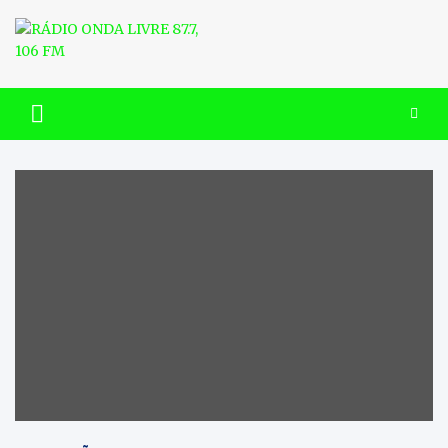
Skip
to
content
RÁDIO ONDA LIVRE 87.7, 106
FM