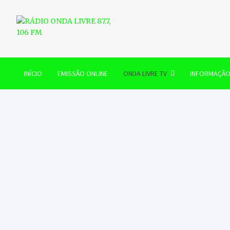
Skip
to
content
RÁDIO ONDA LIVRE 87.7, 
INÍCIO
EMISSÃO ONLINE
ONDA LIVRE TV
INFORMAÇÃ