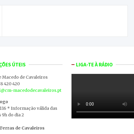
Festival de Música promete regressar
ÇÕES ÚTEIS
LIGA-TE À RÁDIO
e Macedo de Cavaleiros
8 420 420
al@cm-macedodecavaleiros.pt
iogo
 116 * Informação válida das
s 9h do dia 2
erras de Cavaleiros