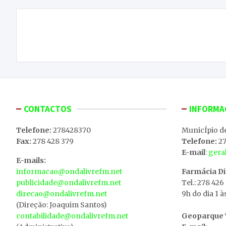
Navegação
UNESCO de olhos postos no Geoparque Terras
de
de Cavaleiros
artigos
CONTACTOS
INFORMA
Telefone:
278428370
MunicÍpio d
Fax:
278 428 379
Telefone:
27
E-mail
: ger
E-mails:
informacao@ondalivrefm.net
Farmácia D
publicidade@ondalivrefm.net
Tel.: 278 426
direcao@ondalivrefm.net
9h do dia 1 à
(Direção: Joaquim Santos)
contabilidade@ondalivrefm.net
Geoparque T