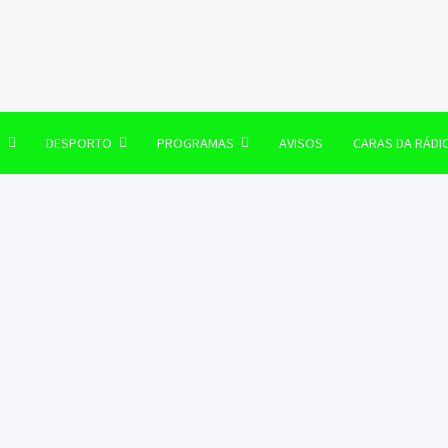
106 FM
O
DESPORTO
PROGRAMAS
AVISOS
CARAS DA RÁDI