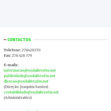
CONTACTOS
Telefone:
278428370
Fax:
278 428 379
E-mails:
informacao@ondalivrefm.net
publicidade@ondalivrefm.net
direcao@ondalivrefm.net
(Direção: Joaquim Santos)
contabilidade@ondalivrefm.net
(Administrativo)