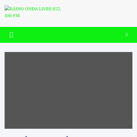
Skip
to
content
RÁDIO ONDA LIVRE 87.7, 106
FM