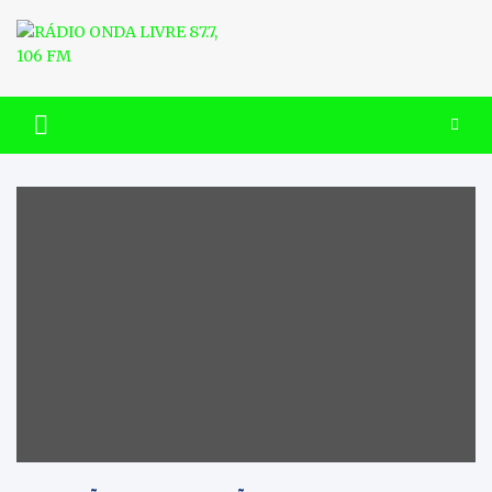
Skip
to
content
RÁDIO ONDA LIVRE 87.7, 106
FM