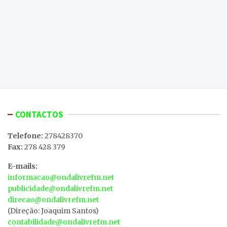
CONTACTOS
Telefone:
278428370
Fax:
278 428 379
E-mails:
informacao@ondalivrefm.net
publicidade@ondalivrefm.net
direcao@ondalivrefm.net
(Direção: Joaquim Santos)
contabilidade@ondalivrefm.net