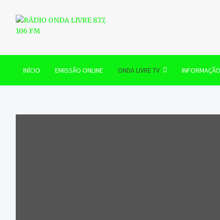
Skip
to
content
RÁDIO ONDA LIVRE 87.7, 
INÍCIO
EMISSÃO ONLINE
ONDA LIVRE TV
INFORMAÇÃ