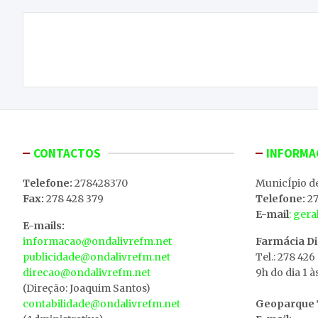
Navegação
CIM garante novos equipamentos aos
de
bombeiros
artigos
CONTACTOS
INFORMA
Telefone:
278428370
MunicÍpio d
Fax:
278 428 379
Telefone:
27
E-mail
: ger
E-mails:
informacao@ondalivrefm.net
Farmácia D
publicidade@ondalivrefm.net
Tel.: 278 426
direcao@ondalivrefm.net
9h do dia 1 à
(Direção: Joaquim Santos)
contabilidade@ondalivrefm.net
Geoparque T