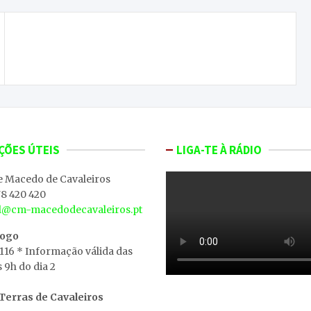
Macedo de Cavaleiros pode vir a conhecer uma
nova Feira de São Pedro
ÇÕES ÚTEIS
LIGA-TE À RÁDIO
e Macedo de Cavaleiros
8 420 420
al@cm-macedodecavaleiros.pt
iogo
 116 * Informação válida das
s 9h do dia 2
erras de Cavaleiros