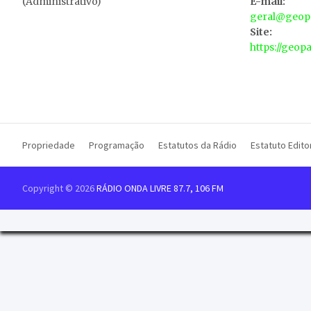
(Administrativo)
E-mail:
geral@geopa
Site:
https://geop
Propriedade
Programação
Estatutos da Rádio
Estatuto Editor
Copyright © 2026
RÁDIO ONDA LIVRE 87.7, 106 FM