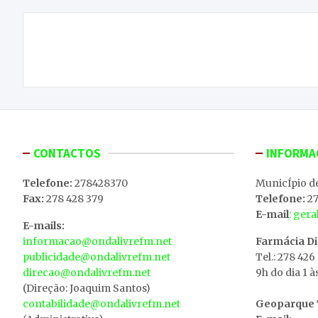
Navegação
Centro Nacional de Competências do Azeite e
de
dos Frutos Secos aprovado
artigos
CONTACTOS
INFORMA
Telefone:
278428370
MunicÍpio d
Fax:
278 428 379
Telefone:
27
E-mail
: ger
E-mails:
informacao@ondalivrefm.net
Farmácia D
publicidade@ondalivrefm.net
Tel.: 278 426
direcao@ondalivrefm.net
9h do dia 1 à
(Direção: Joaquim Santos)
contabilidade@ondalivrefm.net
Geoparque T