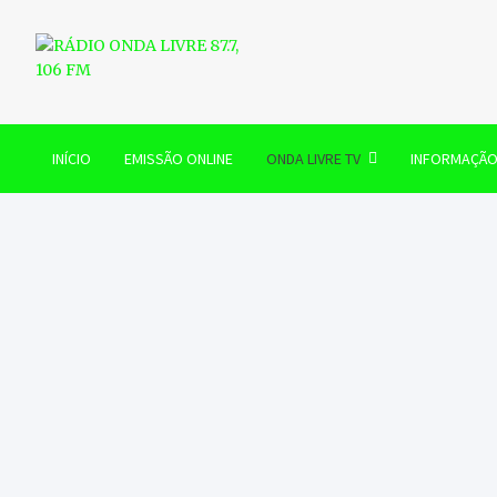
Skip
to
content
RÁDIO ONDA LIVRE 87.7, 
INÍCIO
EMISSÃO ONLINE
ONDA LIVRE TV
INFORMAÇÃ