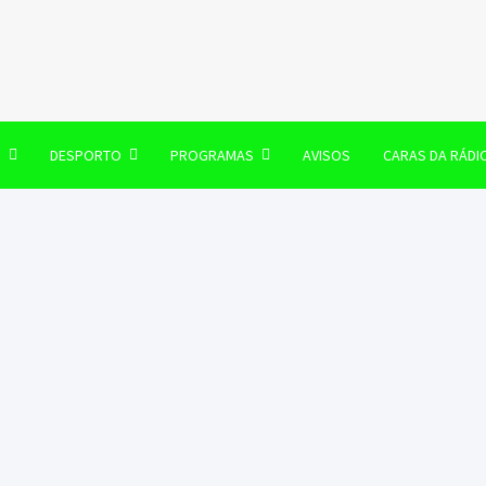
106 FM
O
DESPORTO
PROGRAMAS
AVISOS
CARAS DA RÁDI