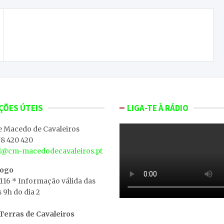
Bragança quase inalterado para a próxima
época
ÇÕES ÚTEIS
LIGA-TE À RÁDIO
e Macedo de Cavaleiros
8 420 420
al@cm-macedodecavaleiros.pt
iogo
 116 * Informação válida das
s 9h do dia 2
erras de Cavaleiros