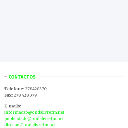
CONTACTOS
Telefone:
278428370
Fax:
278 428 379
E-mails:
informacao@ondalivrefm.net
publicidade@ondalivrefm.net
direcao@ondalivrefm.net