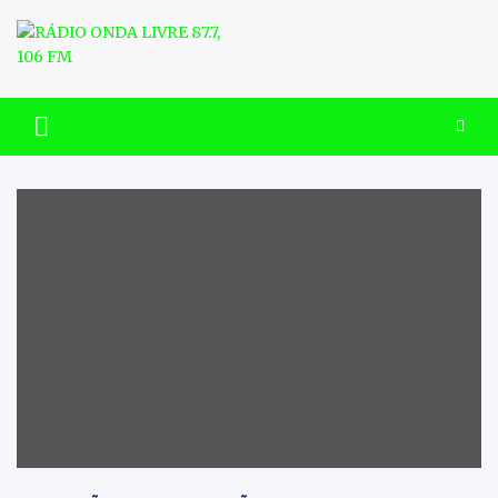
Skip
to
content
RÁDIO ONDA LIVRE 87.7, 106
FM