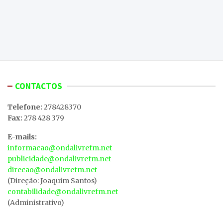
CONTACTOS
Telefone:
278428370
Fax:
278 428 379
E-mails:
informacao@ondalivrefm.net
publicidade@ondalivrefm.net
direcao@ondalivrefm.net
(Direção: Joaquim Santos)
contabilidade@ondalivrefm.net
(Administrativo)