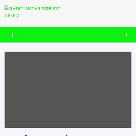
Skip
to
content
RÁDIO ONDA LIVRE 87.7, 106
FM