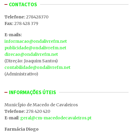
CONTACTOS
Telefone:
278428370
Fax:
278 428 379
E-mails:
informacao@ondalivrefm.net
publicidade@ondalivrefm.net
direcao@ondalivrefm.net
(Direção: Joaquim Santos)
contabilidade@ondalivrefm.net
(Administrativo)
INFORMAÇÕES ÚTEIS
MunicÍpio de Macedo de Cavaleiros
Telefone:
278 420 420
E-mail
: geral@cm-macedodecavaleiros.pt
Farmácia Diogo