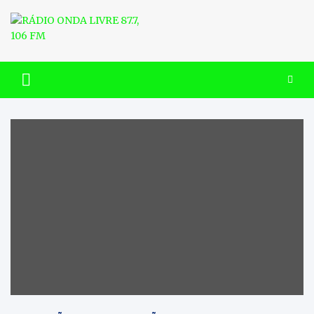
Skip
to
content
RÁDIO ONDA LIVRE 87.7, 106
FM