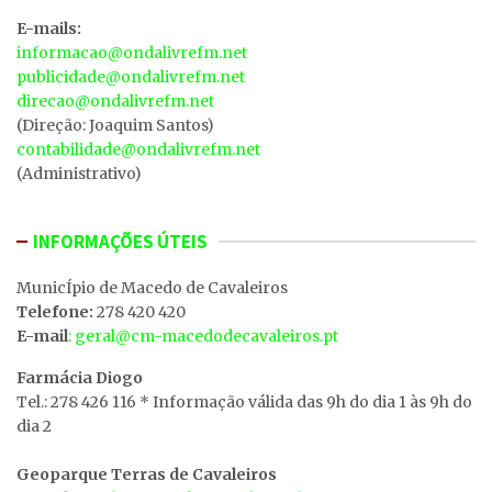
E-mails:
informacao@ondalivrefm.net
publicidade@ondalivrefm.net
direcao@ondalivrefm.net
(Direção: Joaquim Santos)
contabilidade@ondalivrefm.net
(Administrativo)
INFORMAÇÕES ÚTEIS
MunicÍpio de Macedo de Cavaleiros
Telefone:
278 420 420
E-mail
: geral@cm-macedodecavaleiros.pt
Farmácia Diogo
Tel.: 278 426 116 * Informação válida das 9h do dia 1 às 9h do
dia 2
Geoparque Terras de Cavaleiros