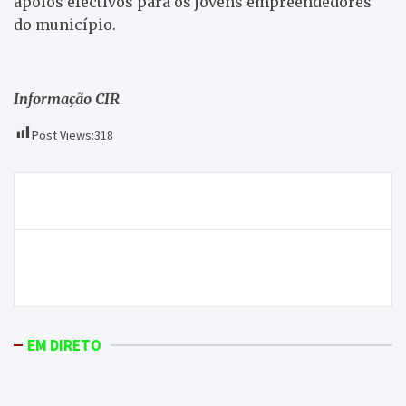
apoios efectivos para os jovens empreendedores
do município.
Informação CIR
Post Views:
318
Navegação
É hoje a Festa da Rádio Onda Livre
de
artigos
Concessão de transportes públicos de Vila Real
termina em Novembro
EM DIRETO