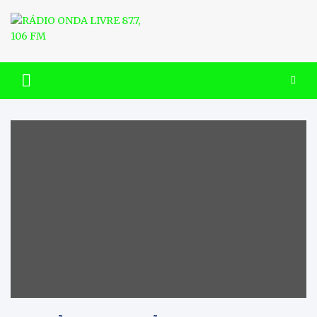
Skip
to
content
RÁDIO ONDA LIVRE 87.7, 106
FM