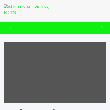
Skip
to
content
RÁDIO ONDA LIVRE 87.7, 106
FM