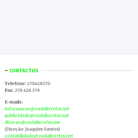
CONTACTOS
Telefone:
278428370
Fax:
278 428 379
E-mails:
informacao@ondalivrefm.net
publicidade@ondalivrefm.net
direcao@ondalivrefm.net
(Direção: Joaquim Santos)
contabilidade@ondalivrefm.net