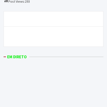
Post Views:
293
Navegação
Portugueses ficam com a prata no I WEZVA
de
artigos
Detido por agressão a uma mulher e injurias à
autoridade
EM DIRETO