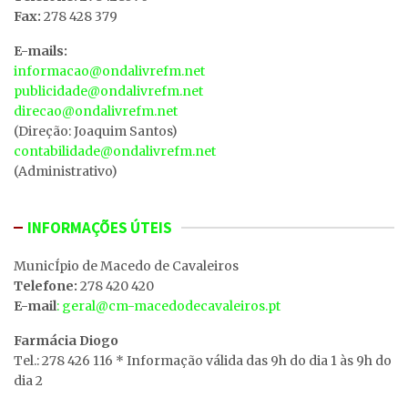
Fax:
278 428 379
E-mails:
informacao@ondalivrefm.net
publicidade@ondalivrefm.net
direcao@ondalivrefm.net
(Direção: Joaquim Santos)
contabilidade@ondalivrefm.net
(Administrativo)
INFORMAÇÕES ÚTEIS
MunicÍpio de Macedo de Cavaleiros
Telefone:
278 420 420
E-mail
: geral@cm-macedodecavaleiros.pt
Farmácia Diogo
Tel.: 278 426 116 * Informação válida das 9h do dia 1 às 9h do
dia 2