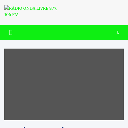
Skip
to
content
RÁDIO ONDA LIVRE 87.7, 106
FM