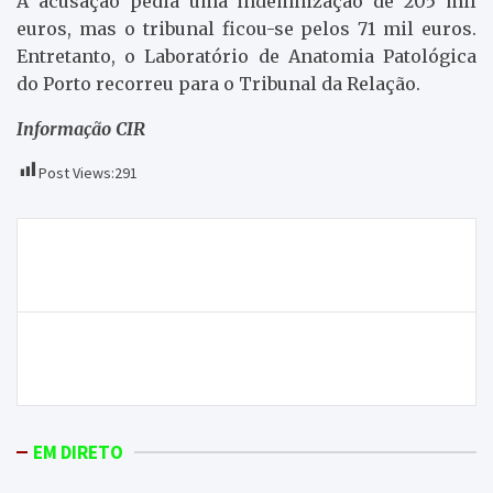
A acusação pedia uma indemnização de 205 mil
euros, mas o tribunal ficou-se pelos 71 mil euros.
Entretanto, o Laboratório de Anatomia Patológica
do Porto recorreu para o Tribunal da Relação.
Informação CIR
Post Views:
291
Navegação
“As Palavras da Palavra” apresentado em Macedo de
de
Cavaleiros
artigos
Populares contestas saída do pároco de Alijó e
Sanfins do Douro
EM DIRETO