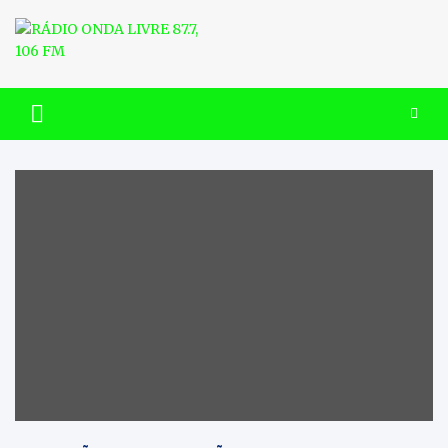
Skip
to
content
RÁDIO ONDA LIVRE 87.7, 106
FM