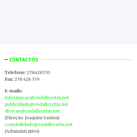
CONTACTOS
Telefone:
278428370
Fax:
278 428 379
E-mails:
informacao@ondalivrefm.net
publicidade@ondalivrefm.net
direcao@ondalivrefm.net
(Direção: Joaquim Santos)
contabilidade@ondalivrefm.net
(Administrativo)