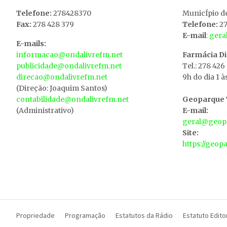
Telefone:
278428370
MunicÍpio d
Fax:
278 428 379
Telefone:
27
E-mail
: ger
E-mails:
informacao@ondalivrefm.net
Farmácia D
publicidade@ondalivrefm.net
Tel.: 278 426
direcao@ondalivrefm.net
9h do dia 1 à
(Direção: Joaquim Santos)
contabilidade@ondalivrefm.net
Geoparque T
(Administrativo)
E-mail:
geral@geopa
Site:
https://geop
Propriedade
Programação
Estatutos da Rádio
Estatuto Editor