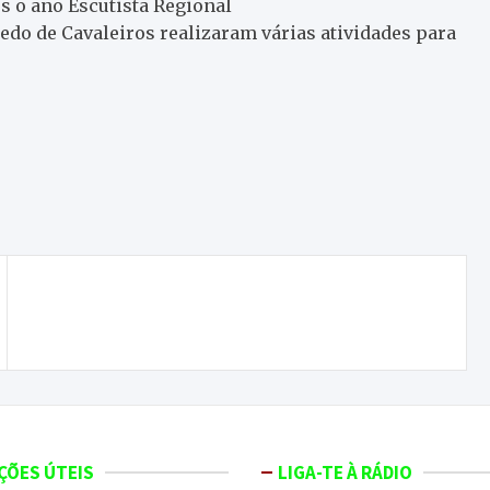
s o ano Escutista Regional
o de Cavaleiros realizaram várias atividades para
Coelho bravo está a ser dizimado por nova
estirpe viral
ÇÕES ÚTEIS
LIGA-TE À RÁDIO