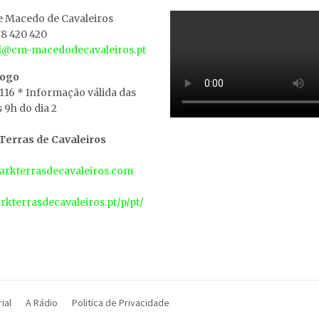
e Macedo de Cavaleiros
8 420 420
al@cm-macedodecavaleiros.pt
iogo
 116 * Informação válida das
s 9h do dia 2
erras de Cavaleiros
rkterrasdecavaleiros.com
arkterrasdecavaleiros.pt/p/pt/
ial
A Rádio
Politica de Privacidade