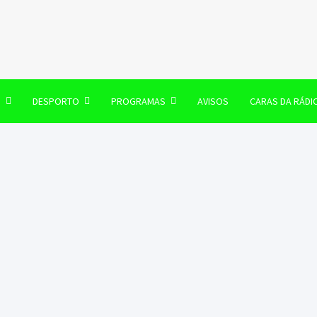
106 FM
O
DESPORTO
PROGRAMAS
AVISOS
CARAS DA RÁDI