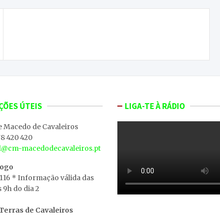
Fundos comunitários vistos como motor para
2015
ÇÕES ÚTEIS
LIGA-TE À RÁDIO
e Macedo de Cavaleiros
8 420 420
al@cm-macedodecavaleiros.pt
iogo
 116 * Informação válida das
s 9h do dia 2
erras de Cavaleiros