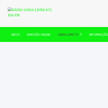
Skip
to
content
RÁDIO ONDA LIVRE 87.7, 
INÍCIO
EMISSÃO ONLINE
ONDA LIVRE TV
INFORMAÇÃ