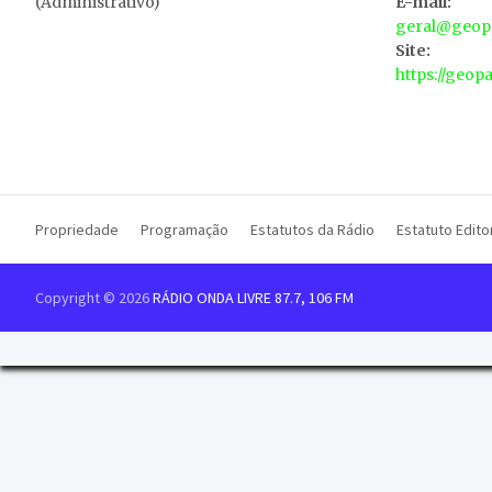
(Administrativo)
E-mail:
geral@geopa
Site:
https://geop
Propriedade
Programação
Estatutos da Rádio
Estatuto Editor
Copyright © 2026
RÁDIO ONDA LIVRE 87.7, 106 FM