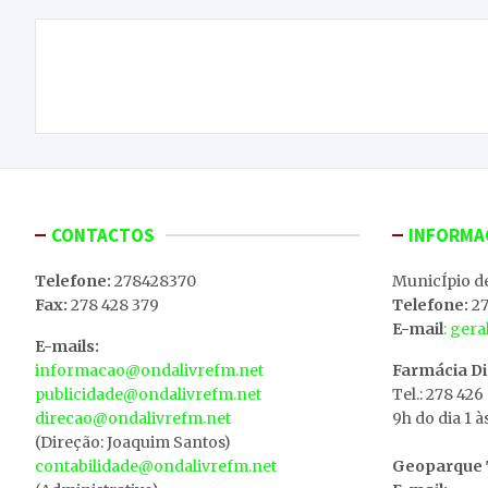
Navegação
Caçador ferido com tiro da própria arma
de
artigos
CONTACTOS
INFORMA
Telefone:
278428370
MunicÍpio d
Fax:
278 428 379
Telefone:
27
E-mail
: ger
E-mails:
informacao@ondalivrefm.net
Farmácia D
publicidade@ondalivrefm.net
Tel.: 278 426
direcao@ondalivrefm.net
9h do dia 1 à
(Direção: Joaquim Santos)
contabilidade@ondalivrefm.net
Geoparque T