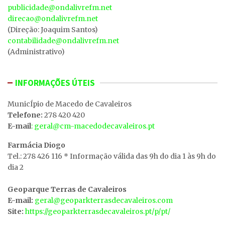
publicidade@ondalivrefm.net
direcao@ondalivrefm.net
(Direção: Joaquim Santos)
contabilidade@ondalivrefm.net
(Administrativo)
INFORMAÇÕES ÚTEIS
MunicÍpio de Macedo de Cavaleiros
Telefone:
278 420 420
E-mail
: geral@cm-macedodecavaleiros.pt
Farmácia Diogo
Tel.: 278 426 116 * Informação válida das 9h do dia 1 às 9h do
dia 2
Geoparque Terras de Cavaleiros
E-mail:
geral@geoparkterrasdecavaleiros.com
Site:
https://geoparkterrasdecavaleiros.pt/p/pt/