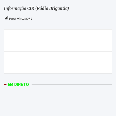
Informação CIR (Rádio Brigantia)
Post Views:
257
Navegação
Reportagem – Caretos já preparam candidatura a
de
Património Cultural Imaterial de Portugal
artigos
Mais apoios para os agricultores transmontanos – é
a promessa do novo quadro
EM DIRETO