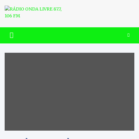
Skip
to
content
RÁDIO ONDA LIVRE 87.7, 106
FM