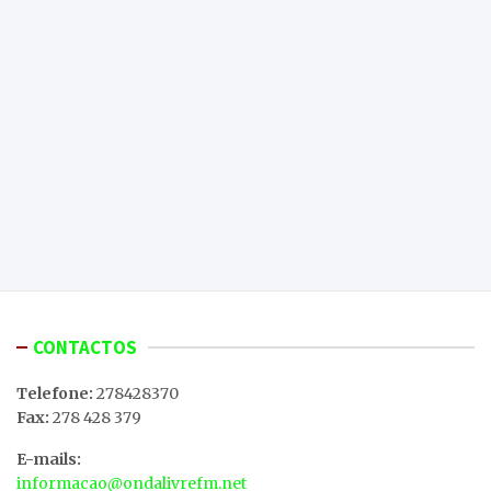
CONTACTOS
Telefone:
278428370
Fax:
278 428 379
E-mails:
informacao@ondalivrefm.net