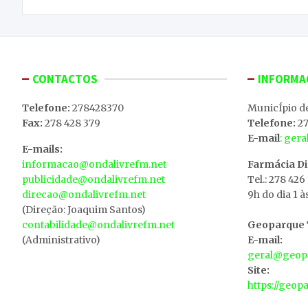
artigos
CONTACTOS
INFORMA
Telefone:
278428370
MunicÍpio d
Fax:
278 428 379
Telefone:
27
E-mail
: ger
E-mails:
informacao@ondalivrefm.net
Farmácia D
publicidade@ondalivrefm.net
Tel.: 278 426
direcao@ondalivrefm.net
9h do dia 1 à
(Direção: Joaquim Santos)
contabilidade@ondalivrefm.net
Geoparque T
(Administrativo)
E-mail:
geral@geopa
Site:
https://geop