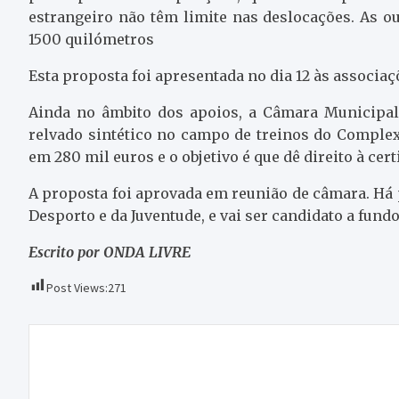
estrangeiro não têm limite nas deslocações. As o
1500 quilómetros
Esta proposta foi apresentada no dia 12 às associa
Ainda no âmbito dos apoios, a Câmara Municipal
relvado sintético no campo de treinos do Complex
em 280 mil euros e o objetivo é que dê direito à cert
A proposta foi aprovada em reunião de câmara. Há p
Desporto e da Juventude, e vai ser candidato a fun
Escrito por ONDA LIVRE
Post Views:
271
Navegação
Homem acusado de matar a irmã e de esfaquear
de
a mãe chega a tribunal