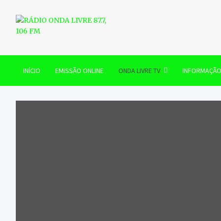
Skip
to
content
RÁDIO ONDA LIVRE 87.7, 
INÍCIO
EMISSÃO ONLINE
ONDA LIVRE TV
INFORMAÇÃ