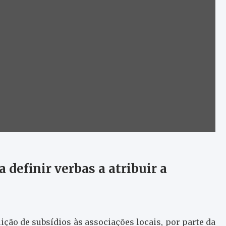
 definir verbas a atribuir a
ição de subsídios às associações locais, por parte da