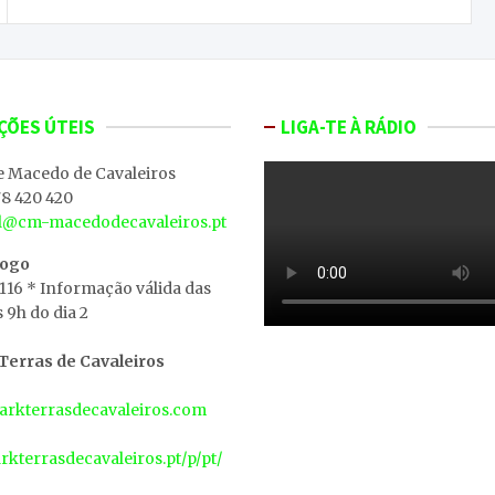
ÇÕES ÚTEIS
LIGA-TE À RÁDIO
e Macedo de Cavaleiros
8 420 420
al@cm-macedodecavaleiros.pt
iogo
 116 * Informação válida das
s 9h do dia 2
erras de Cavaleiros
rkterrasdecavaleiros.com
arkterrasdecavaleiros.pt/p/pt/