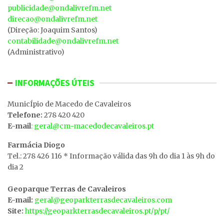
publicidade@ondalivrefm.net
direcao@ondalivrefm.net
(Direção: Joaquim Santos)
contabilidade@ondalivrefm.net
(Administrativo)
INFORMAÇÕES ÚTEIS
MunicÍpio de Macedo de Cavaleiros
Telefone:
278 420 420
E-mail
: geral@cm-macedodecavaleiros.pt
Farmácia Diogo
Tel.: 278 426 116 * Informação válida das 9h do dia 1 às 9h do
dia 2
Geoparque Terras de Cavaleiros
E-mail:
geral@geoparkterrasdecavaleiros.com
Site:
https://geoparkterrasdecavaleiros.pt/p/pt/