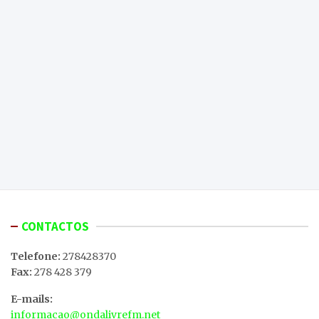
CONTACTOS
Telefone:
278428370
Fax:
278 428 379
E-mails:
informacao@ondalivrefm.net