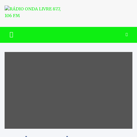
Skip
to
content
RÁDIO ONDA LIVRE 87.7, 106
FM