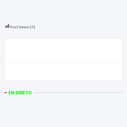
Post Views:
271
Navegação
Contra o Mogadouro, Leo Mesquita não fala em
de
dérbi: “É mais um jogo”
artigos
GDM quebra invencibilidade
EM DIRETO