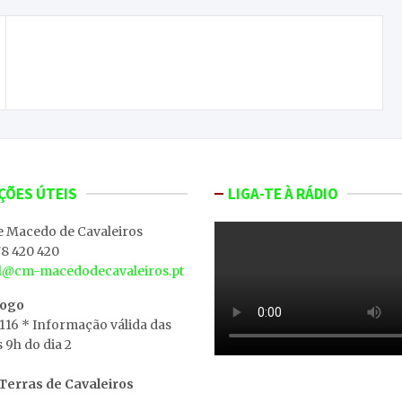
Junta de Freguesia de Parâmio assaltada por
dinheiro
ÇÕES ÚTEIS
LIGA-TE À RÁDIO
e Macedo de Cavaleiros
8 420 420
al@cm-macedodecavaleiros.pt
iogo
 116 * Informação válida das
s 9h do dia 2
erras de Cavaleiros