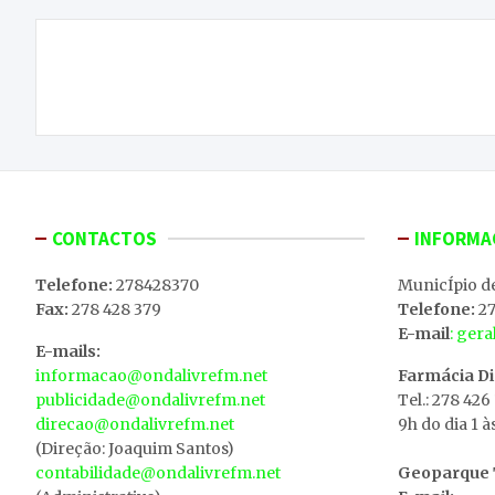
Navegação
Agricultor que escravizava pessoas foi acusado
de
pelo MP
artigos
CONTACTOS
INFORMA
Telefone:
278428370
MunicÍpio d
Fax:
278 428 379
Telefone:
27
E-mail
: ger
E-mails:
informacao@ondalivrefm.net
Farmácia D
publicidade@ondalivrefm.net
Tel.: 278 426
direcao@ondalivrefm.net
9h do dia 1 à
(Direção: Joaquim Santos)
contabilidade@ondalivrefm.net
Geoparque T