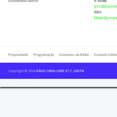
(Administrativo)
E-mail:
geral@geopa
Site:
https://geop
Propriedade
Programação
Estatutos da Rádio
Estatuto Editor
Copyright © 2026
RÁDIO ONDA LIVRE 87.7, 106 FM