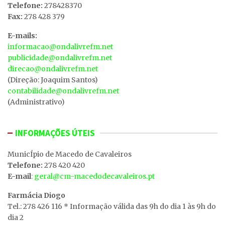
Telefone:
278428370
Fax:
278 428 379
E-mails:
informacao@ondalivrefm.net
publicidade@ondalivrefm.net
direcao@ondalivrefm.net
(Direção: Joaquim Santos)
contabilidade@ondalivrefm.net
(Administrativo)
INFORMAÇÕES ÚTEIS
MunicÍpio de Macedo de Cavaleiros
Telefone:
278 420 420
E-mail
: geral@cm-macedodecavaleiros.pt
Farmácia Diogo
Tel.: 278 426 116 * Informação válida das 9h do dia 1 às 9h do
dia 2