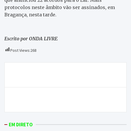
protocolos neste âmbito vão ser assinados, em
Bragança, nesta tarde.
Escrito por ONDA LIVRE
Post Views:
268
Navegação
7,8 milhões de euros para financiar carreira aérea
de
aprovada em Conselho de Ministros
artigos
Três jovens detidos pelo furto de 9 veículos em
Bragança
EM DIRETO