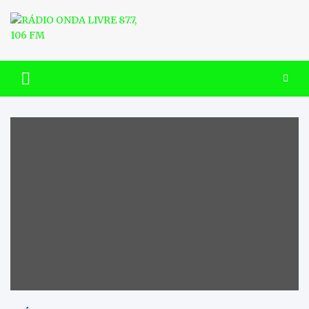
Skip
to
content
RÁDIO ONDA LIVRE 87.7, 106
FM