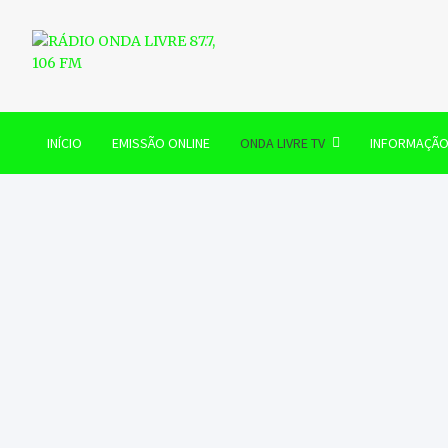
Skip
to
content
RÁDIO ONDA LIVRE 87.7, 
INÍCIO
EMISSÃO ONLINE
ONDA LIVRE TV
INFORMAÇÃ