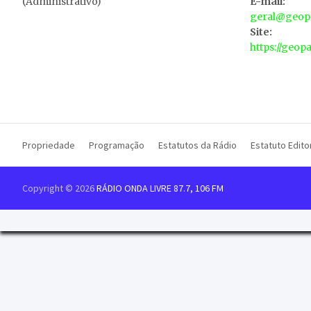
(Administrativo)
E-mail:
geral@geopa
Site:
https://geop
Propriedade
Programação
Estatutos da Rádio
Estatuto Editor
Copyright © 2026
RÁDIO ONDA LIVRE 87.7, 106 FM