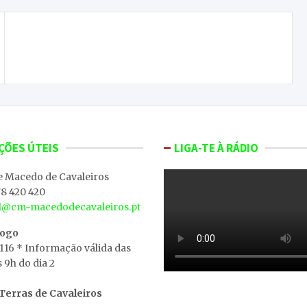
Associação Humanitária dos Bombeiros de
Mogadouro tem nova direção
ÇÕES ÚTEIS
LIGA-TE À RÁDIO
e Macedo de Cavaleiros
8 420 420
al@cm-macedodecavaleiros.pt
iogo
 116 * Informação válida das
s 9h do dia 2
erras de Cavaleiros