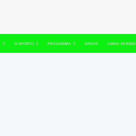
106 FM
O
DESPORTO
PROGRAMAS
AVISOS
CARAS DA RÁDI