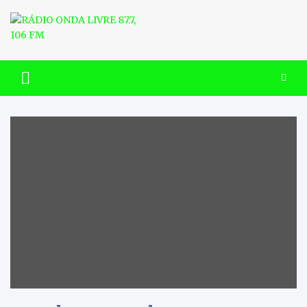
Skip
to
content
RÁDIO ONDA LIVRE 87.7, 106
FM