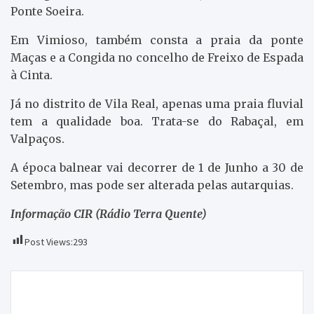
Ponte Soeira.
Em Vimioso, também consta a praia da ponte
Maças e a Congida no concelho de Freixo de Espada
à Cinta.
Já no distrito de Vila Real, apenas uma praia fluvial
tem a qualidade boa. Trata-se do Rabaçal, em
Valpaços.
A época balnear vai decorrer de 1 de Junho a 30 de
Setembro, mas pode ser alterada pelas autarquias.
Informação CIR (Rádio Terra Quente)
Post Views:
293
Navegação
Capoulas Santos diz que agricultores
de
transmontanos saem prejudicados no quadro