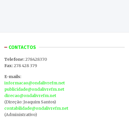
CONTACTOS
Telefone:
278428370
Fax:
278 428 379
E-mails:
informacao@ondalivrefm.net
publicidade@ondalivrefm.net
direcao@ondalivrefm.net
(Direção: Joaquim Santos)
contabilidade@ondalivrefm.net
(Administrativo)