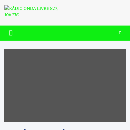
Skip
to
content
RÁDIO ONDA LIVRE 87.7, 106
FM