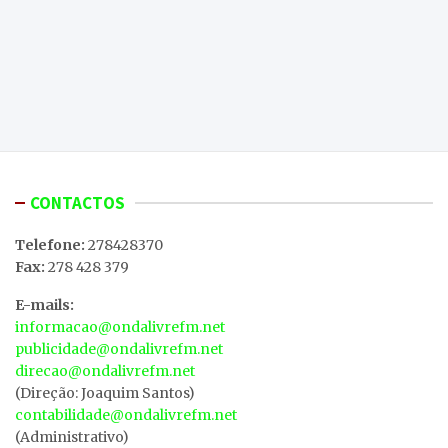
CONTACTOS
Telefone:
278428370
Fax:
278 428 379
E-mails:
informacao@ondalivrefm.net
publicidade@ondalivrefm.net
direcao@ondalivrefm.net
(Direção: Joaquim Santos)
contabilidade@ondalivrefm.net
(Administrativo)