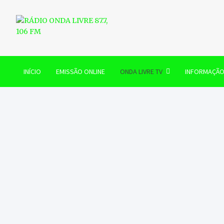
Skip
to
content
RÁDIO ONDA LIVRE 87.7, 
INÍCIO
EMISSÃO ONLINE
ONDA LIVRE TV
INFORMAÇÃ