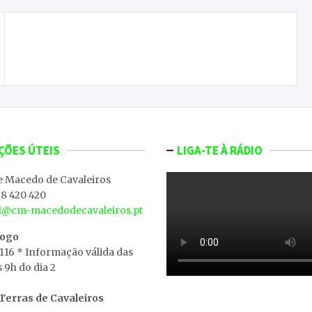
“Rambo” condenado a 17 anos de prisão
ÇÕES ÚTEIS
LIGA-TE À RÁDIO
e Macedo de Cavaleiros
8 420 420
al@cm-macedodecavaleiros.pt
iogo
 116 * Informação válida das
s 9h do dia 2
erras de Cavaleiros