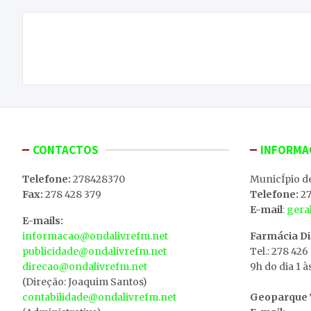
Navegação
Está a ser desenvolvido o “Roteiro para a
de
Empregabilidade”
artigos
CONTACTOS
INFORMA
Telefone:
278428370
MunicÍpio d
Fax:
278 428 379
Telefone:
27
E-mail
: ger
E-mails:
informacao@ondalivrefm.net
Farmácia D
publicidade@ondalivrefm.net
Tel.: 278 426
direcao@ondalivrefm.net
9h do dia 1 à
(Direção: Joaquim Santos)
contabilidade@ondalivrefm.net
Geoparque T