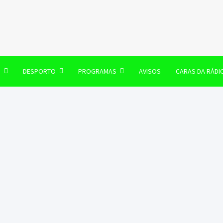
106 FM
O
DESPORTO
PROGRAMAS
AVISOS
CARAS DA RÁDI