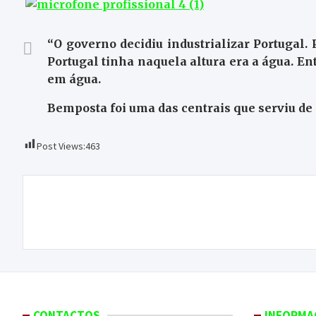
“O governo decidiu industrializar Portugal. 
Portugal tinha naquela altura era a água. E
em água.
Bemposta foi uma das centrais que serviu de 
Post Views:
463
Navegação
CIM assegura financiamento para áreas
de
prioritárias
artigos
CONTACTOS
INFORMA