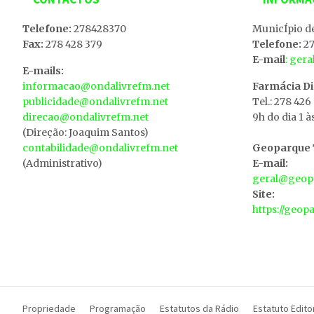
Telefone:
278428370
MunicÍpio d
Fax:
278 428 379
Telefone:
27
E-mail
: ger
E-mails:
informacao@ondalivrefm.net
Farmácia D
publicidade@ondalivrefm.net
Tel.: 278 426
direcao@ondalivrefm.net
9h do dia 1 à
(Direção: Joaquim Santos)
contabilidade@ondalivrefm.net
Geoparque T
(Administrativo)
E-mail:
geral@geopa
Site:
https://geop
Propriedade
Programação
Estatutos da Rádio
Estatuto Editor