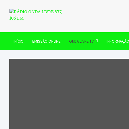
Skip
to
content
RÁDIO ONDA LIVRE 87.7, 
INÍCIO
EMISSÃO ONLINE
ONDA LIVRE TV
INFORMAÇÃ