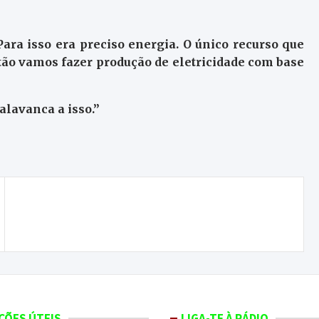
Para isso era preciso energia. O único recurso que
ntão vamos fazer produção de eletricidade com base
alavanca a isso.”
Até sempre, Maria Zamora
ÇÕES ÚTEIS
LIGA-TE À RÁDIO