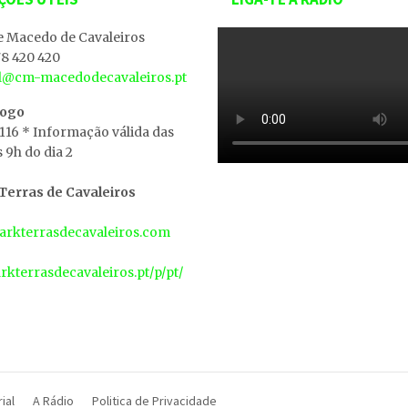
e Macedo de Cavaleiros
8 420 420
al@cm-macedodecavaleiros.pt
iogo
 116 * Informação válida das
s 9h do dia 2
erras de Cavaleiros
rkterrasdecavaleiros.com
arkterrasdecavaleiros.pt/p/pt/
ial
A Rádio
Politica de Privacidade