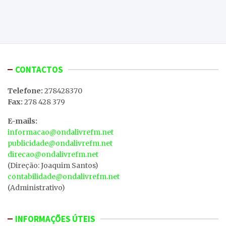
CONTACTOS
Telefone:
278428370
Fax:
278 428 379
E-mails:
informacao@ondalivrefm.net
publicidade@ondalivrefm.net
direcao@ondalivrefm.net
(Direção: Joaquim Santos)
contabilidade@ondalivrefm.net
(Administrativo)
INFORMAÇÕES ÚTEIS