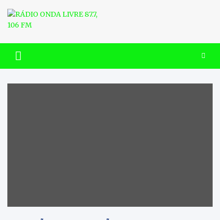
Skip
to
content
RÁDIO ONDA LIVRE 87.7, 106
FM