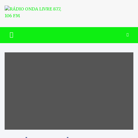
Skip
to
content
RÁDIO ONDA LIVRE 87.7, 106
FM