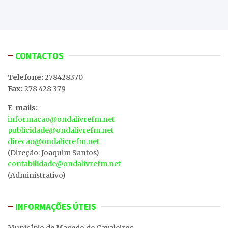
CONTACTOS
Telefone:
278428370
Fax:
278 428 379
E-mails:
informacao@ondalivrefm.net
publicidade@ondalivrefm.net
direcao@ondalivrefm.net
(Direção: Joaquim Santos)
contabilidade@ondalivrefm.net
(Administrativo)
INFORMAÇÕES ÚTEIS
MunicÍpio de Macedo de Cavaleiros