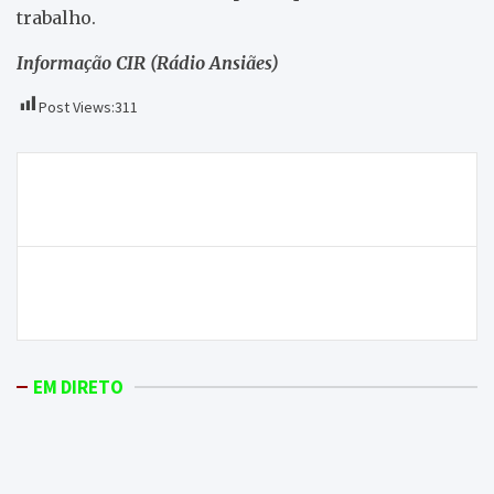
trabalho.
Informação CIR (Rádio Ansiães)
Post Views:
311
Navegação
Prisão preventiva para guarda prisional suspeito de
de
tráfico de droga
artigos
Diocese de Bragança-Miranda cria um Centro de
Conservação e Restauro de Arte Sacra
EM DIRETO