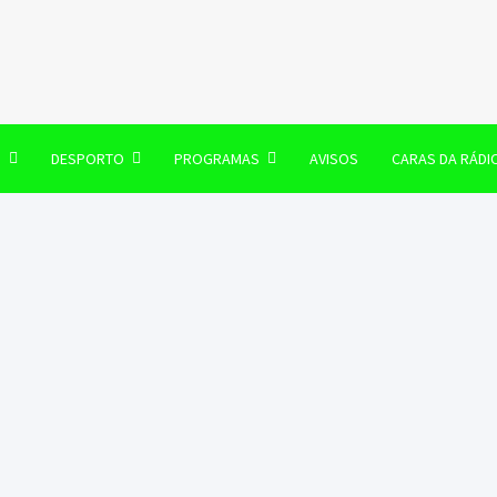
106 FM
O
DESPORTO
PROGRAMAS
AVISOS
CARAS DA RÁDI