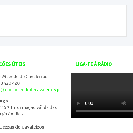
Deputados do PS de Vila Real visitam terrenos
afetados pela trovoada
ÇÕES ÚTEIS
LIGA-TE À RÁDIO
e Macedo de Cavaleiros
8 420 420
al@cm-macedodecavaleiros.pt
iogo
 116 * Informação válida das
s 9h do dia 2
erras de Cavaleiros