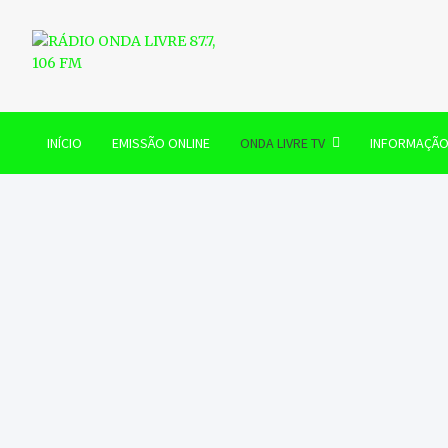
Skip
to
content
RÁDIO ONDA LIVRE 87.7, 
INÍCIO
EMISSÃO ONLINE
ONDA LIVRE TV
INFORMAÇÃ