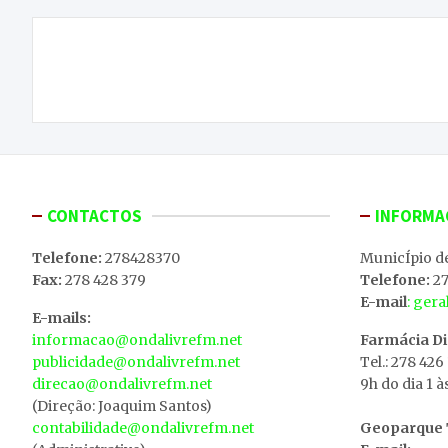
Navegação
Teleconsultas podem ser realidade até ao final
de
do ano
artigos
CONTACTOS
INFORMA
Telefone:
278428370
MunicÍpio d
Fax:
278 428 379
Telefone:
27
E-mail
: ger
E-mails:
informacao@ondalivrefm.net
Farmácia D
publicidade@ondalivrefm.net
Tel.: 278 426
direcao@ondalivrefm.net
9h do dia 1 à
(Direção: Joaquim Santos)
contabilidade@ondalivrefm.net
Geoparque T