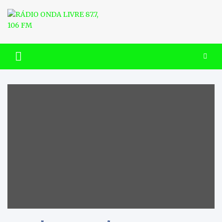
Skip
to
content
RÁDIO ONDA LIVRE 87.7, 106
FM