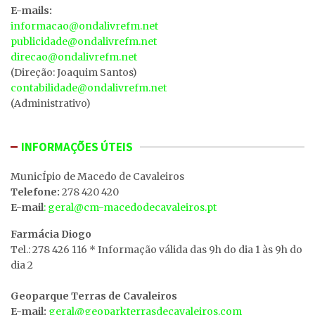
E-mails:
informacao@ondalivrefm.net
publicidade@ondalivrefm.net
direcao@ondalivrefm.net
(Direção: Joaquim Santos)
contabilidade@ondalivrefm.net
(Administrativo)
INFORMAÇÕES ÚTEIS
MunicÍpio de Macedo de Cavaleiros
Telefone:
278 420 420
E-mail
: geral@cm-macedodecavaleiros.pt
Farmácia Diogo
Tel.: 278 426 116 * Informação válida das 9h do dia 1 às 9h do
dia 2
Geoparque Terras de Cavaleiros
E-mail:
geral@geoparkterrasdecavaleiros.com