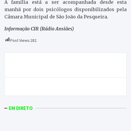
A família está a ser acompanhada desde esta
manhã por dois psicólogos disponibilizados pela
Câmara Municipal de São João da Pesqueira.
Informação CIR (Rádio Ansiães)
Post Views:
282
Navegação
DRAPN estima que 400 hectares de culturas tenham
de
sido afetados pela trovoada
artigos
Casa do Douro fechada a cadeado em dia de protesto
EM DIRETO