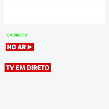
artigos
Obras para novo posto da GNR em Freixo já
começaram
EM DIRETO