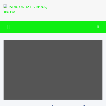
Skip
to
content
RÁDIO ONDA LIVRE 87.7, 106
FM