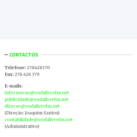
CONTACTOS
Telefone:
278428370
Fax:
278 428 379
E-mails:
informacao@ondalivrefm.net
publicidade@ondalivrefm.net
direcao@ondalivrefm.net
(Direção: Joaquim Santos)
contabilidade@ondalivrefm.net
(Administrativo)