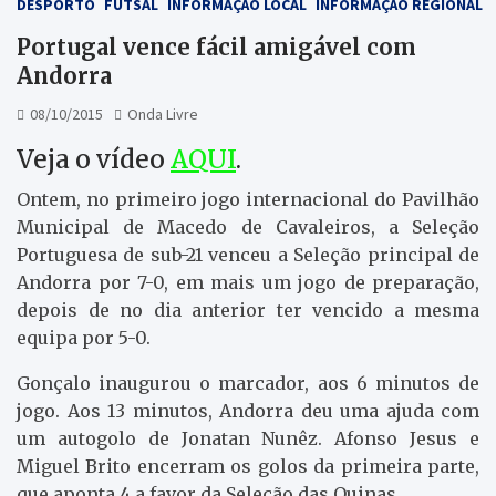
DESPORTO
FUTSAL
INFORMAÇÃO LOCAL
INFORMAÇÃO REGIONAL
Portugal vence fácil amigável com
Andorra
08/10/2015
Onda Livre
Veja o vídeo
AQUI
.
Ontem, no primeiro jogo internacional do Pavilhão
Municipal de Macedo de Cavaleiros, a Seleção
Portuguesa de sub-21 venceu a Seleção principal de
Andorra por 7-0, em mais um jogo de preparação,
depois de no dia anterior ter vencido a mesma
equipa por 5-0.
Gonçalo inaugurou o marcador, aos 6 minutos de
jogo. Aos 13 minutos, Andorra deu uma ajuda com
um autogolo de Jonatan Nunêz. Afonso Jesus e
Miguel Brito encerram os golos da primeira parte,
que aponta 4 a favor da Seleção das Quinas.