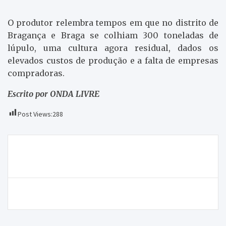
O produtor relembra tempos em que no distrito de
Bragança e Braga se colhiam 300 toneladas de
lúpulo, uma cultura agora residual, dados os
elevados custos de produção e a falta de empresas
compradoras.
Escrito por ONDA LIVRE
Post Views:
288
Navegação
Juiz acusado de adulterar processos começou hoje a
de
ser julgado
artigos
Castanha está a ser afetada pela seca