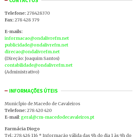
CONTACTOS
Telefone:
278428370
Fax:
278 428 379
E-mails:
informacao@ondalivrefm.net
publicidade@ondalivrefm.net
direcao@ondalivrefm.net
(Direção: Joaquim Santos)
contabilidade@ondalivrefm.net
(Administrativo)
INFORMAÇÕES ÚTEIS
MunicÍpio de Macedo de Cavaleiros
Telefone:
278 420 420
E-mail
: geral@cm-macedodecavaleiros.pt
Farmácia Diogo
Tel.: 278 426 116 * Informação válida das 9h do dia 1 às 9h do