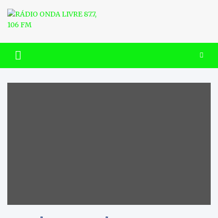
Skip
to
content
RÁDIO ONDA LIVRE 87.7, 106
FM