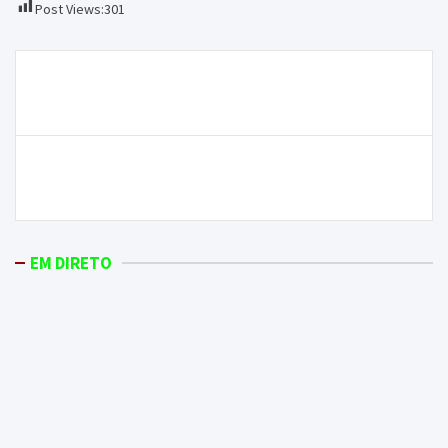
Post Views:
301
Navegação
Agrupamento de Escolas de Mirandela precisava de
de
mais 20 auxiliares
artigos
Termo de Identidade e Residência para traficante de
droga
EM DIRETO