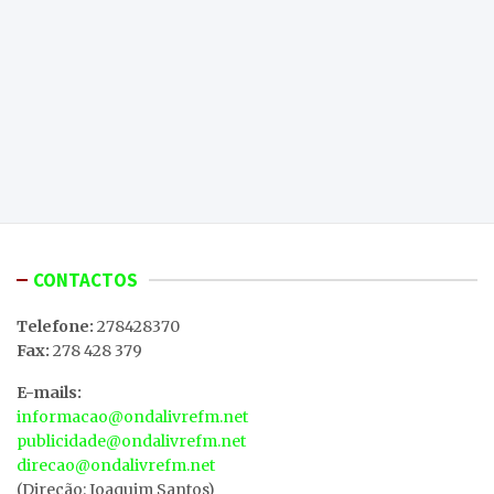
CONTACTOS
Telefone:
278428370
Fax:
278 428 379
E-mails:
informacao@ondalivrefm.net
publicidade@ondalivrefm.net
direcao@ondalivrefm.net
(Direção: Joaquim Santos)