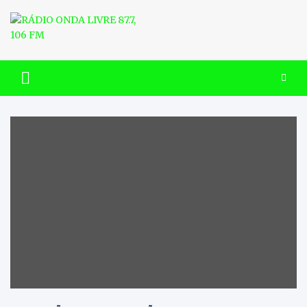
Skip
to
content
RÁDIO ONDA LIVRE 87.7, 106
FM