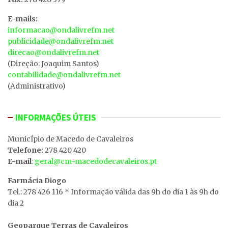
E-mails:
informacao@ondalivrefm.net
publicidade@ondalivrefm.net
direcao@ondalivrefm.net
(Direção: Joaquim Santos)
contabilidade@ondalivrefm.net
(Administrativo)
INFORMAÇÕES ÚTEIS
MunicÍpio de Macedo de Cavaleiros
Telefone:
278 420 420
E-mail
: geral@cm-macedodecavaleiros.pt
Farmácia Diogo
Tel.: 278 426 116 * Informação válida das 9h do dia 1 às 9h do
dia 2
Geoparque Terras de Cavaleiros