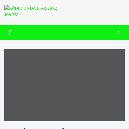
Skip
to
content
RÁDIO ONDA LIVRE 87.7, 106
FM