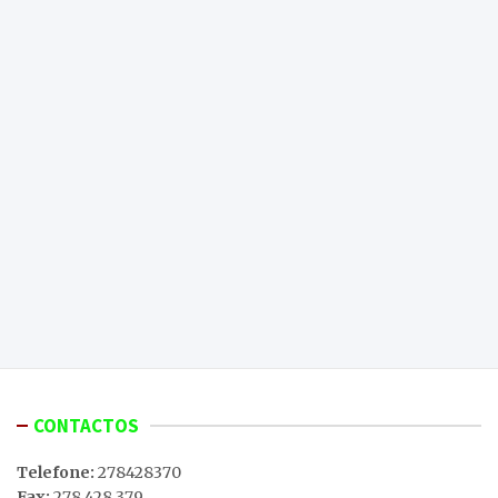
CONTACTOS
Telefone:
278428370
Fax:
278 428 379