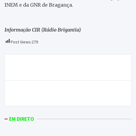
INEM e da GNR de Bragança.
Informação CIR (Rádio Brigantia)
Post Views:
279
Navegação
Jorge Cadete afirma que faltam enfermeiros na
de
região
artigos
Exibicionista sexual detido junto a escola em Vila
Real
EM DIRETO