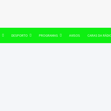
106 FM
O
DESPORTO
PROGRAMAS
AVISOS
CARAS DA RÁDI