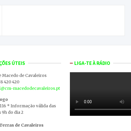
“Até ao canto do galo”, um filme que une o teatro
ao cinema
ÇÕES ÚTEIS
LIGA-TE À RÁDIO
e Macedo de Cavaleiros
8 420 420
al@cm-macedodecavaleiros.pt
iogo
 116 * Informação válida das
s 9h do dia 2
erras de Cavaleiros