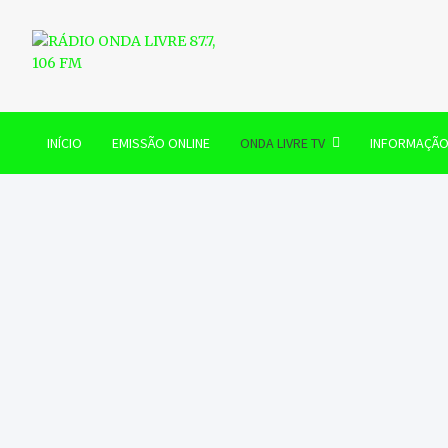
Skip
to
content
RÁDIO ONDA LIVRE 87.7, 
INÍCIO
EMISSÃO ONLINE
ONDA LIVRE TV
INFORMAÇÃ