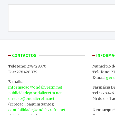
Navegação
Receitas em papel acabam hoje
de
artigos
CONTACTOS
INFORMA
Telefone:
278428370
MunicÍpio d
Fax:
278 428 379
Telefone:
27
E-mail
: ger
E-mails:
informacao@ondalivrefm.net
Farmácia D
publicidade@ondalivrefm.net
Tel.: 278 426
direcao@ondalivrefm.net
9h do dia 1 à
(Direção: Joaquim Santos)
contabilidade@ondalivrefm.net
Geoparque T