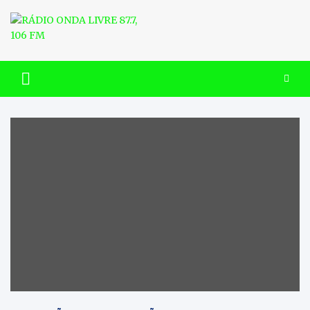
Skip
to
content
RÁDIO ONDA LIVRE 87.7, 106
FM