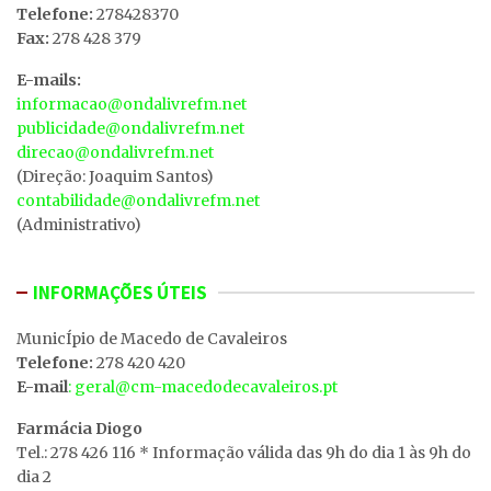
Telefone:
278428370
Fax:
278 428 379
E-mails:
informacao@ondalivrefm.net
publicidade@ondalivrefm.net
direcao@ondalivrefm.net
(Direção: Joaquim Santos)
contabilidade@ondalivrefm.net
(Administrativo)
INFORMAÇÕES ÚTEIS
MunicÍpio de Macedo de Cavaleiros
Telefone:
278 420 420
E-mail
: geral@cm-macedodecavaleiros.pt
Farmácia Diogo
Tel.: 278 426 116 * Informação válida das 9h do dia 1 às 9h do
dia 2