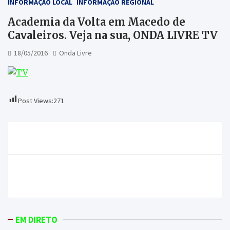
INFORMAÇÃO LOCAL
INFORMAÇÃO REGIONAL
Academia da Volta em Macedo de
Cavaleiros. Veja na sua, ONDA LIVRE TV
18/05/2016
Onda Livre
Post Views:
271
Navegação
Professores do IPB em risco de desemprego
de
artigos
“Mercadinho dos Pais”, com exercício físico,
workshops e ecografias 4D
EM DIRETO