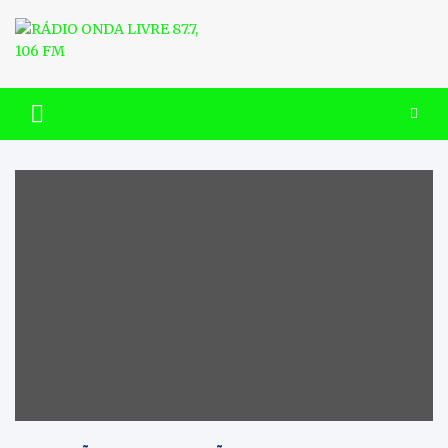
Skip
to
content
RÁDIO ONDA LIVRE 87.7, 106
FM