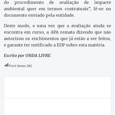
do procedimento de avaliação de impacte
ambiental quer em termos contratuais”, lê-se no
documento enviado pela entidade.
Deste modo, e uma vez que a avaliação ainda se
encontra em curso, a APA remata dizendo que não
autorizou os enchimentos que já estão a ser feitos,
e garante ter notificado a EDP sobre esta matéria.
Escrito por ONDA LIVRE
Post Views:
261
Navegação
Ainda não vai haver equipa sénior de futebol de 11 na
de
próxima época
artigos
O São Pedro 2016 está mesmo quase a começar e a
Rádio Onda Livre traz-lhe duas noites de muita