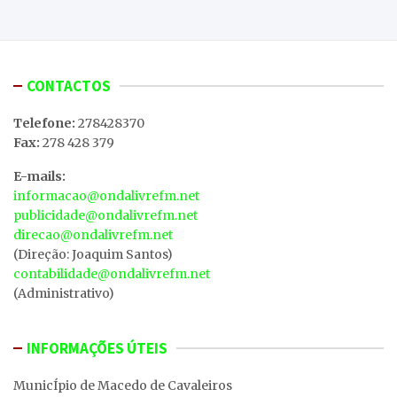
CONTACTOS
Telefone:
278428370
Fax:
278 428 379
E-mails:
informacao@ondalivrefm.net
publicidade@ondalivrefm.net
direcao@ondalivrefm.net
(Direção: Joaquim Santos)
contabilidade@ondalivrefm.net
(Administrativo)
INFORMAÇÕES ÚTEIS
MunicÍpio de Macedo de Cavaleiros