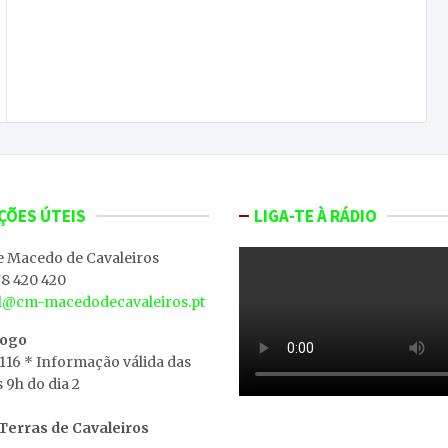
Diários São Pedro | 29 de junho (5º dia) – Noite
Cabo-Verdiana. Veja as atividades que marcaram
o Feriado Municipal, na sua, ONDA LIVRE TV
ÇÕES ÚTEIS
LIGA-TE À RÁDIO
e Macedo de Cavaleiros
8 420 420
al@cm-macedodecavaleiros.pt
iogo
 116 * Informação válida das
s 9h do dia 2
erras de Cavaleiros