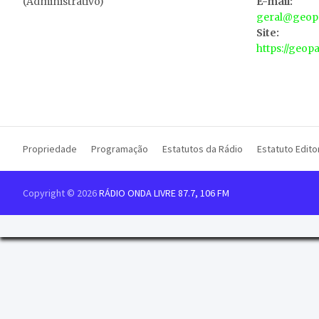
(Administrativo)
E-mail:
geral@geopa
Site:
https://geop
Propriedade
Programação
Estatutos da Rádio
Estatuto Editor
Copyright © 2026
RÁDIO ONDA LIVRE 87.7, 106 FM