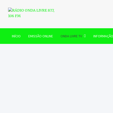
Skip
to
content
RÁDIO ONDA LIVRE 87.7, 
INÍCIO
EMISSÃO ONLINE
ONDA LIVRE TV
INFORMAÇÃ