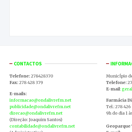
Navegação
Diários São Pedro 2016 | Dia 27 de junho (3º dia)
de
– Noite da Música Portuguesa. Veja tudo na sua,
ONDA LIVRE TV
artigos
CONTACTOS
INFORMA
Telefone:
278428370
MunicÍpio d
Fax:
278 428 379
Telefone:
27
E-mail
: ger
E-mails:
informacao@ondalivrefm.net
Farmácia D
publicidade@ondalivrefm.net
Tel.: 278 426
direcao@ondalivrefm.net
9h do dia 1 à
(Direção: Joaquim Santos)
contabilidade@ondalivrefm.net
Geoparque T