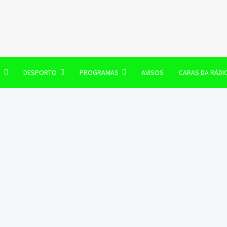
106 FM
O
DESPORTO
PROGRAMAS
AVISOS
CARAS DA RÁDI