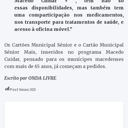
Macedo Cuidar + , tem não só
essas disponibilidades, mas também tem
uma comparticipação nos medicamentos,
nos transporte para tratamentos de saúde, e
acesso à oficina móvel.”
Os Cartões Municipal Sénior e o Cartão Municipal
Sénior Mais, inseridos no programa Macedo
Cuidar, pensado para os munícipes macedenses
com mais de 65 anos, já começam a pedidos.
Escrito por ONDA LIVRE
Post Views:
303
Navegação
No programa Ao Sabor do Vento falou-se do ensino
de
da Língua Portuguesa e da Matemática. Assista
artigos
agora em vídeo, na sua, ONDA LIVRE TV