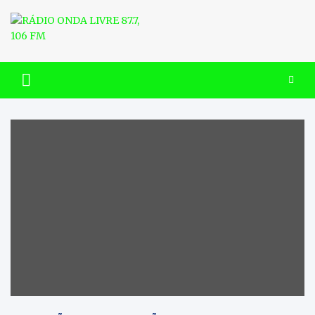
Skip
to
content
RÁDIO ONDA LIVRE 87.7, 106
FM