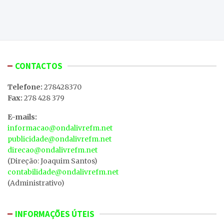
CONTACTOS
Telefone:
278428370
Fax:
278 428 379
E-mails:
informacao@ondalivrefm.net
publicidade@ondalivrefm.net
direcao@ondalivrefm.net
(Direção: Joaquim Santos)
contabilidade@ondalivrefm.net
(Administrativo)
INFORMAÇÕES ÚTEIS