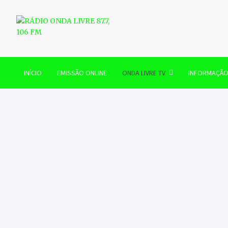
Skip
to
content
RÁDIO ONDA LIVRE 87.7, 
INÍCIO
EMISSÃO ONLINE
ONDA LIVRE TV
INFORMAÇÃ