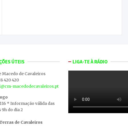
Comissão de Saúde de Macedo preocupada com
as especialidades de Ortopedia e Oncologia no
concelho
ÇÕES ÚTEIS
LIGA-TE À RÁDIO
e Macedo de Cavaleiros
8 420 420
al@cm-macedodecavaleiros.pt
iogo
 116 * Informação válida das
s 9h do dia 2
erras de Cavaleiros