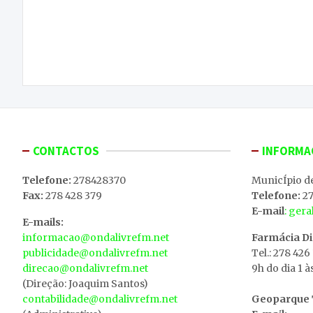
Navegação
Jovem de 23 anos tinha material furtado em casa
de
artigos
CONTACTOS
INFORMA
Telefone:
278428370
MunicÍpio d
Fax:
278 428 379
Telefone:
27
E-mail
: ger
E-mails:
informacao@ondalivrefm.net
Farmácia D
publicidade@ondalivrefm.net
Tel.: 278 426
direcao@ondalivrefm.net
9h do dia 1 à
(Direção: Joaquim Santos)
contabilidade@ondalivrefm.net
Geoparque T