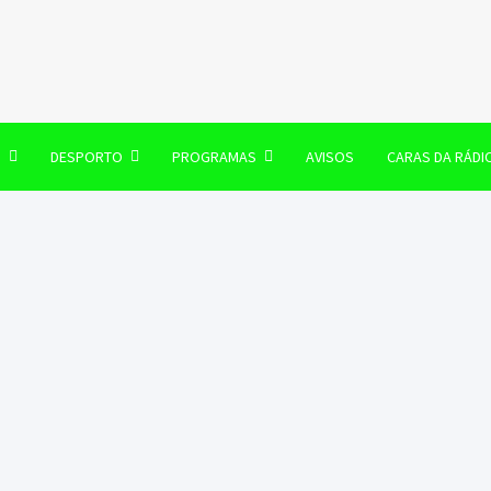
106 FM
O
DESPORTO
PROGRAMAS
AVISOS
CARAS DA RÁDI