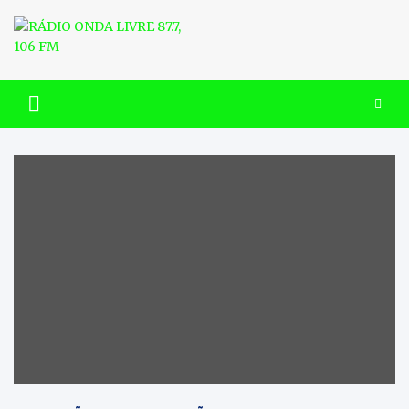
Skip
to
content
RÁDIO ONDA LIVRE 87.7, 106
FM