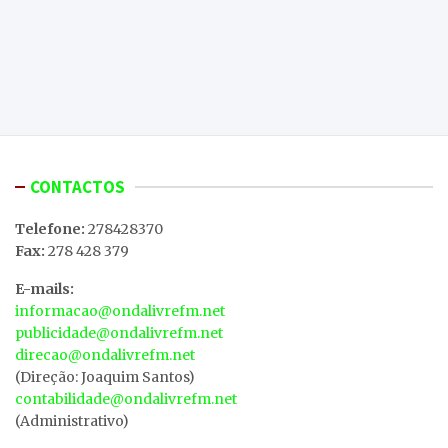
CONTACTOS
Telefone:
278428370
Fax:
278 428 379
E-mails:
informacao@ondalivrefm.net
publicidade@ondalivrefm.net
direcao@ondalivrefm.net
(Direção: Joaquim Santos)
contabilidade@ondalivrefm.net
(Administrativo)